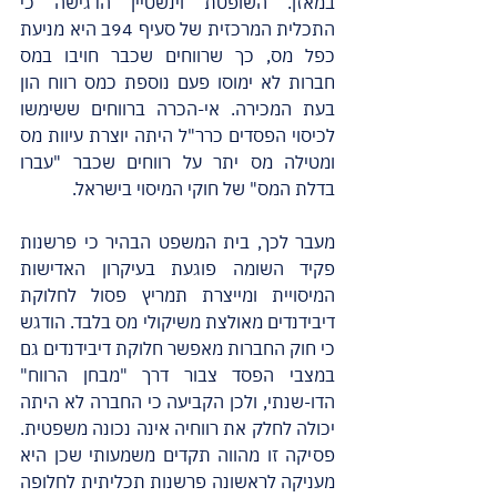
במאזן. השופטת וינשטיין הדגישה כי 
התכלית המרכזית של סעיף 94ב היא מניעת 
כפל מס, כך שרווחים שכבר חויבו במס 
חברות לא ימוסו פעם נוספת כמס רווח הון 
בעת המכירה. אי-הכרה ברווחים ששימשו 
לכיסוי הפסדים כרר"ל היתה יוצרת עיוות מס 
ומטילה מס יתר על רווחים שכבר "עברו 
בדלת המס" של חוקי המיסוי בישראל.
מעבר לכך, בית המשפט הבהיר כי פרשנות 
פקיד השומה פוגעת בעיקרון האדישות 
המיסויית ומייצרת תמריץ פסול לחלוקת 
דיבידנדים מאולצת משיקולי מס בלבד. הודגש 
כי חוק החברות מאפשר חלוקת דיבידנדים גם 
במצבי הפסד צבור דרך "מבחן הרווח" 
הדו-שנתי, ולכן הקביעה כי החברה לא היתה 
יכולה לחלק את רווחיה אינה נכונה משפטית. 
פסיקה זו מהווה תקדים משמעותי שכן היא 
מעניקה לראשונה פרשנות תכליתית לחלופה 