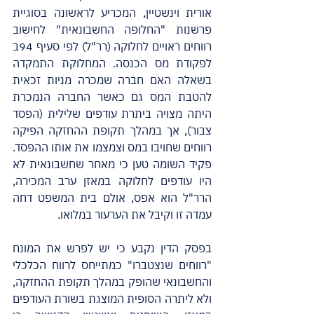
אורית וינשטיין, המכריע לראשונה בסוגיית 
פרשנות "החלופה החשבונאית" לחישוב 
רווחים ראויים לחלוקה (רר"ל) לפי סעיף 94ב 
לפקודת מס הכנסה. המחלוקת התמקדה 
בשאלה האם חברה שמכרה מניות זכאית 
להטבת המס גם כאשר החברה הנמכרת 
היתה מצויה ביתרת עודפים שלילית (הפסד 
צבור), אך במהלך תקופת ההחזקה הפיקה 
רווחים שחויבו במס וצמצמו את אותו ההפסד. 
פקיד השומה טען כי מאחר שחשבונאית לא 
היו עודפים לחלוקה במאזן ערב המכירה, 
הרר"ל הוא אפס, אולם בית המשפט דחה 
עמדה זו וקיבל את הערעור במלואו.
בפסק הדין נקבע כי יש לפרש את המונח 
"רווחים שנצטברו" כמתייחס לרווח הכלכלי 
והחשבונאי שהופק במהלך תקופת ההחזקה, 
ולא ליתרה הסופית המוצגת בשורת העודפים 