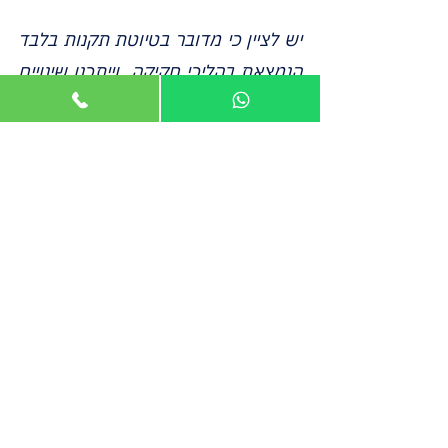
יש לציין כי מדובר בטיוטת תקנות בלבד 
הנמצאת בהליכי חקיקה, וייתכנו שינויים 
בנוסח הסופי.
קישור לטיוטת התקנות - 
https://did.li/i8Rx5
מבזק מס זה נכתב על ידי סמי יונה רואה חשבון בנתניה
הצג הכול
פוסטים אחרונים