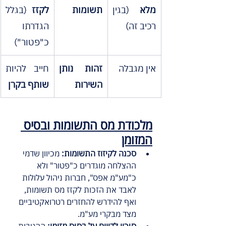
מלא
 (בגין 
תשומות
לקזז
 (בגלל 
רכיב זה)
הגדרתו 
כ"פטור")
אין מגבלה
זהות נותן 
חייב להיות 
השירות
שותף בקרן
מלכודת מס התשומות ובסיס 
המזומן
סכנה לקיזוז התשומות:
 מכיוון שדמי 
ההצלחה מוגדרים כ"פטור" ולא 
כ"מע"מ אפס", חברות ניהול עלולות 
לאבד את הזכות לקזז מס תשומות, 
ואף להידרש להחזרים רטרואקטיביים 
מצד מבקרי מע"מ.
סיכון לדיווח על בסיס מזומן:
 ההטבות 