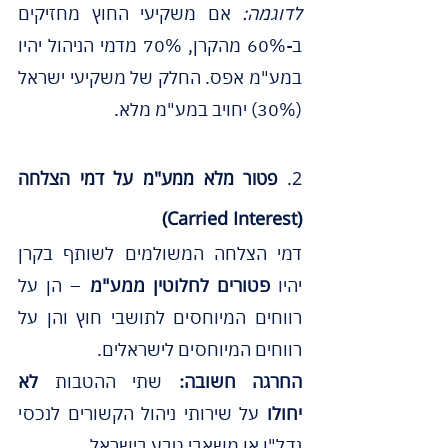
לדוגמה:
 אם משקיעי החוץ מחזיקים 
ב-60% מהקרן, 70% מדמי הניהול יהיו 
במע"מ אפס. החלק של משקיעי ישראל 
(30%) יחויב במע"מ מלא.
2. 
פטור מלא ממע"מ על דמי הצלחה 
(Carried Interest)
דמי הצלחה המשולמים לשותף בקרן 
יהיו 
פטורים לחלוטין ממע"מ
 – הן על 
רווחים המיוחסים לתושבי חוץ והן על 
רווחים המיוחסים לישראלים. 
החרגה חשובה:
 שתי ההטבות 
לא 
יחולו
 על שירותי ניהול הקשורים לנכסי 
נדל"ן או משאבי טבע בישראל.